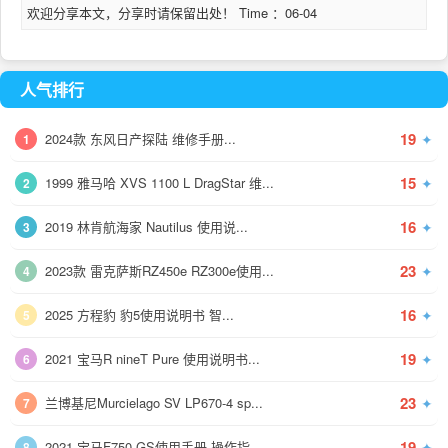
欢迎分享本文，分享时请保留出处！ Time ：06-04
人气排行
19
✦
2024款 东风日产探陆 维修手册...
1
15
✦
1999 雅马哈 XVS 1100 L DragStar 维...
2
16
✦
2019 林肯航海家 Nautilus 使用说...
3
23
✦
2023款 雷克萨斯RZ450e RZ300e使用...
4
16
✦
2025 方程豹 豹5使用说明书 智...
5
19
✦
2021 宝马R nineT Pure 使用说明书...
6
23
✦
兰博基尼Murcielago SV LP670-4 sp...
7
19
✦
2021 宝马F750 GS使用手册 操作指...
8