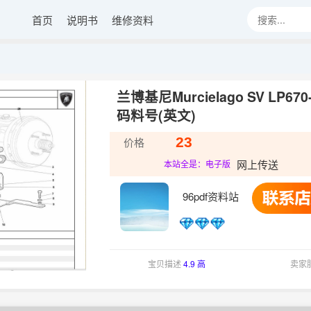
首页
说明书
维修资料
兰博基尼Murcielago SV LP670
码料号(英文)
23
价格
网上传送
本站全是：电子版
96pdf资料站
宝贝描述
4.9 高
卖家