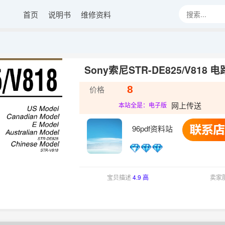
首页
说明书
维修资料
Sony索尼STR-DE825/V81
8
价格
网上传送
本站全是：电子版
96pdf资料站
宝贝描述
4.9 高
卖家