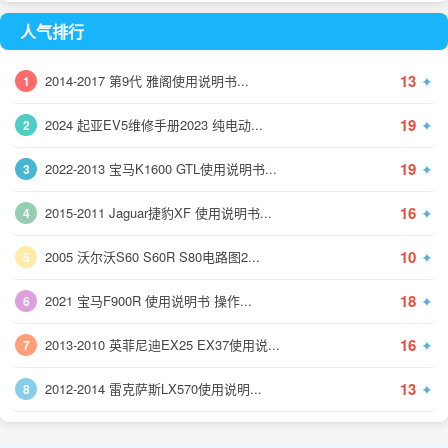
人气排行
13
✦
2014-2017 第9代 雅阁使用说明书...
1
19
✦
2024 起亚EV5维修手册2023 纯电动...
2
19
✦
2022-2013 宝马K1600 GTL使用说明书...
3
16
✦
2015-2011 Jaguar捷豹XF 使用说明书...
4
10
✦
2005 沃尔沃S60 S60R S80电路图2...
5
18
✦
2021 宝马F900R 使用说明书 操作...
6
16
✦
2013-2010 英菲尼迪EX25 EX37使用说...
7
13
✦
2012-2014 雷克萨斯LX570使用说明...
8